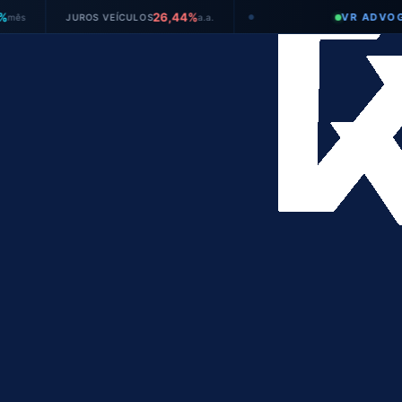
26,44%
VR ADVOGADO
JUROS VEÍCULOS
a.a.
●