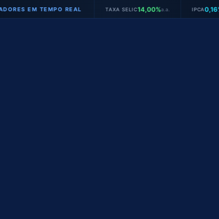
14,00%
0,16%
ES EM TEMPO REAL
TAXA SELIC
a.a.
IPCA
mês