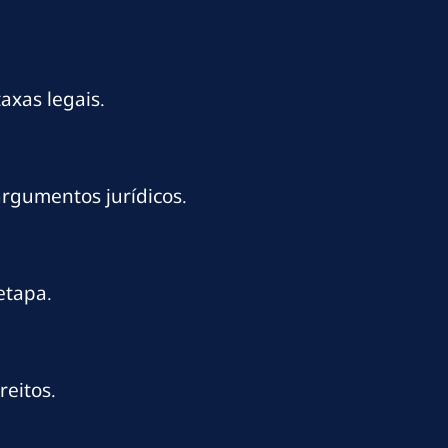
axas legais.
argumentos jurídicos.
etapa.
reitos.