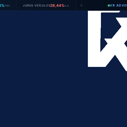
26,44%
VR ADVOGADOS
JUROS VEÍCULOS
a.a.
●