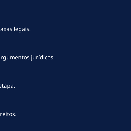
axas legais.
argumentos jurídicos.
etapa.
reitos.