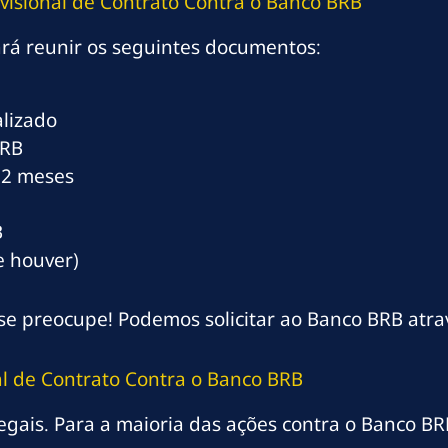
isional de Contrato Contra o Banco BRB
ará reunir os seguintes documentos:
lizado
BRB
12 meses
B
e houver)
e preocupe! Podemos solicitar ao Banco BRB atrav
al de Contrato Contra o Banco BRB
egais. Para a maioria das ações contra o Banco BRB