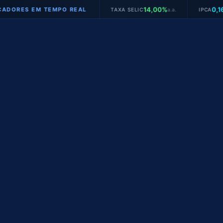
14,00%
0,16%
S EM TEMPO REAL
TAXA SELIC
a.a.
IPCA
mês