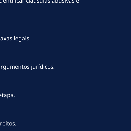
entificar cláusulas abusivas e
axas legais.
argumentos jurídicos.
etapa.
reitos.