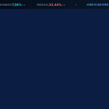
Ir
7,08%
33,44%
INDICADORES EM T
a.a.
PESSOAL
a.a.
●
para
o
conteúdo