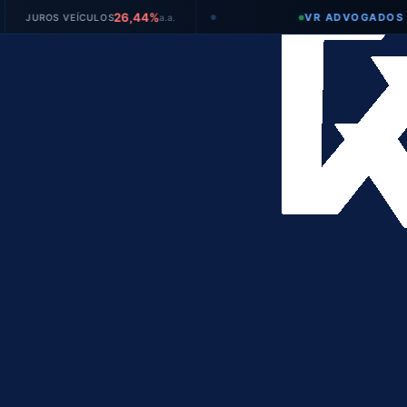
26,44%
VR ADVOGADOS
OS VEÍCULOS
a.a.
●