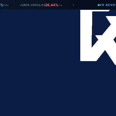
26,44%
VR ADVOGADOS
JUROS VEÍCULOS
a.a.
●