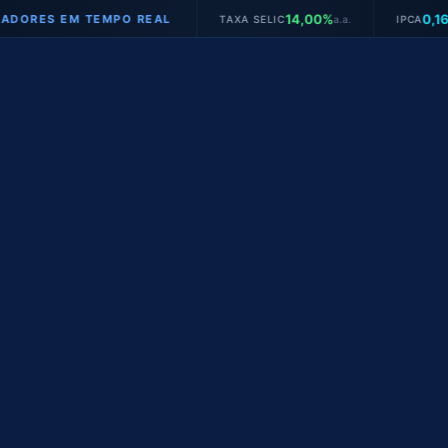
14,00%
0,16%
S EM TEMPO REAL
TAXA SELIC
a.a.
IPCA
mês