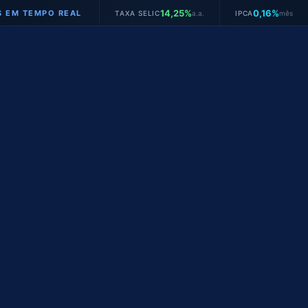
14,25%
0,16%
EMPO REAL
TAXA SELIC
a.a.
IPCA
mês
JUR