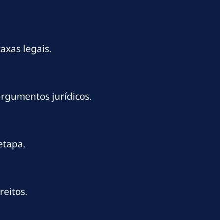
axas legais.
argumentos jurídicos.
etapa.
reitos.