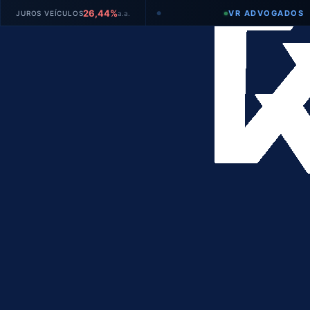
26,44%
VR ADVOGADOS
OS VEÍCULOS
a.a.
T
●