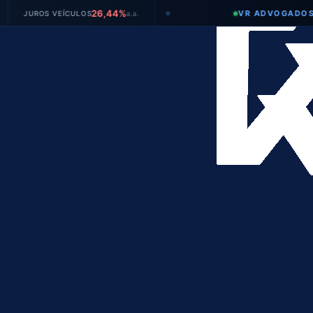
26,44%
VR ADVOGADOS
S VEÍCULOS
a.a.
TA
●