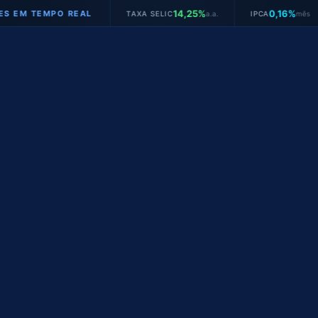
14,25%
0,16%
MPO REAL
TAXA SELIC
a.a.
IPCA
mês
JURO