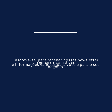
Inscreva-se para receber nossas newsletter
semanais com dicas
e informações valiosas para você e para o seu
negócio.