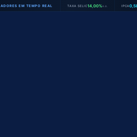
14,00%
0,58%
S EM TEMPO REAL
TAXA SELIC
a.a.
IPCA
mês