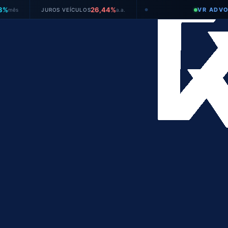
26,44%
VR ADVOGADOS
JUROS VEÍCULOS
a.a.
●