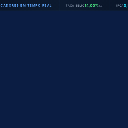
14,00%
0,58%
ES EM TEMPO REAL
TAXA SELIC
a.a.
IPCA
mês