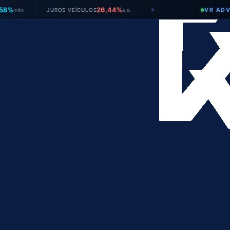
26,44%
VR ADVOGADO
JUROS VEÍCULOS
a.a.
●