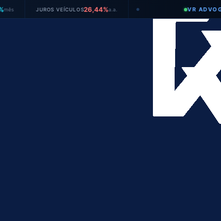
26,44%
VR ADVOGADO
JUROS VEÍCULOS
a.a.
●