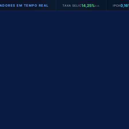
14,25%
0,16%
ES EM TEMPO REAL
TAXA SELIC
a.a.
IPCA
mês