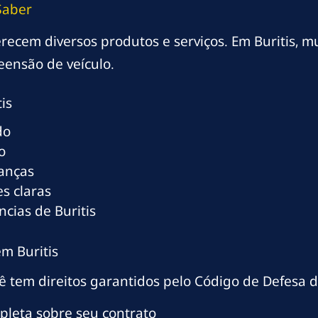
Saber
ferecem diversos produtos e serviços. Em Buritis, 
eensão de veículo.
is
do
o
ranças
s claras
cias de Buritis
em Buritis
cê tem direitos garantidos pelo Código de Defesa 
mpleta sobre seu contrato