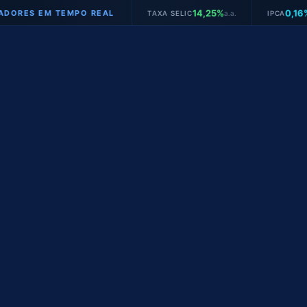
14,25%
0,16%
S EM TEMPO REAL
TAXA SELIC
a.a.
IPCA
mês