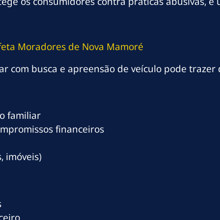
protege os consumidores contra práticas abusivas,
Afeta Moradores de Nova Mamoré
 com busca e apreensão de veículo pode trazer d
 familiar
ompromissos financeiros
, imóveis)
s
ceiro