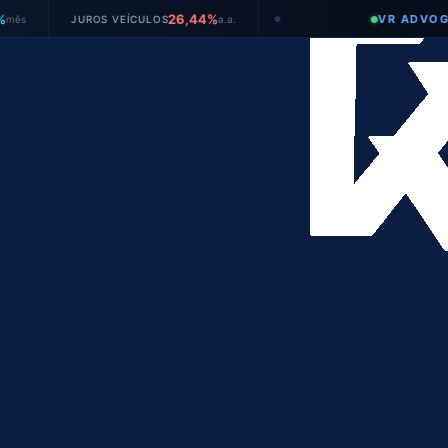
26,44%
VR ADVOGADOS
JUROS VEÍCULOS
a.a.
●