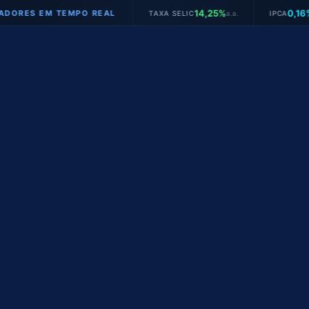
14,25%
0,16%
S EM TEMPO REAL
TAXA SELIC
a.a.
IPCA
mês