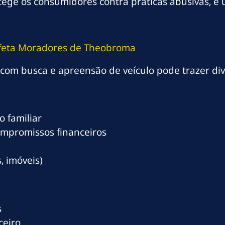
protege os consumidores contra práticas abusivas,
Afeta Moradores de Theobroma
om busca e apreensão de veículo pode trazer div
 familiar
ompromissos financeiros
, imóveis)
s
ceiro