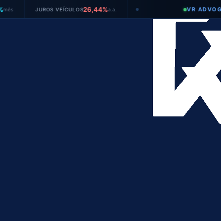
26,44%
VR ADVOGADOS
JUROS VEÍCULOS
a.a.
●