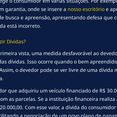
otege o consumidor em várias situações. Por exemplo
 em garantia, onde se insere a
nosso escritório
e ap
 de busca e apreensão, apresentando defesa que
da está incorreto.
ir Dívidas?
rimeira vista, uma medida desfavorável ao devedo
as dívidas. Isso ocorre quando o bem apreendido 
 Assim, o devedor pode se ver livre de uma dívida 
a.
r que adquiriu um veículo financiado de R$ 30.00
om as parcelas. Se a instituição financeira realiza
20.000,00. Com esse valor, a dívida do consumidor
acilitando a negociação de um novo plano de paga