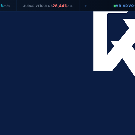
26,44%
VR ADVOGADOS
JUROS VEÍCULOS
a.a.
●