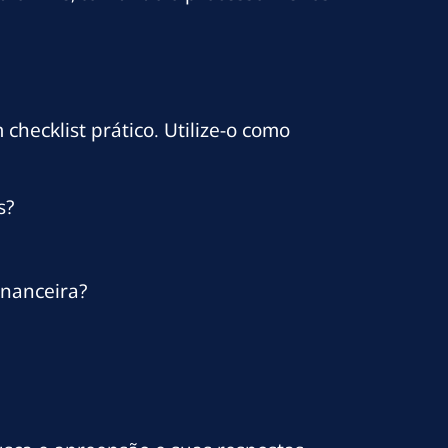
hecklist prático. Utilize-o como
s?
inanceira?