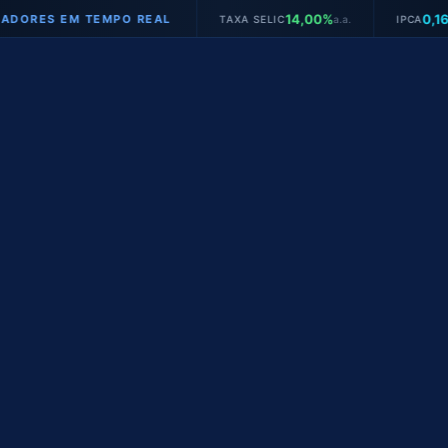
14,00%
0,16%
S EM TEMPO REAL
TAXA SELIC
a.a.
IPCA
mês