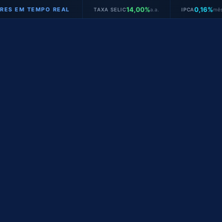
14,00%
0,16%
 TEMPO REAL
TAXA SELIC
a.a.
IPCA
mês