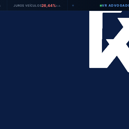
26,44%
VR ADVOGADOS
JUROS VEÍCULOS
a.a.
●