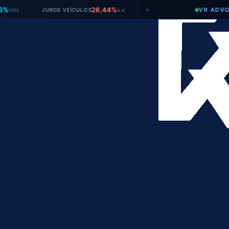
26,44%
VR ADVOGADOS
JUROS VEÍCULOS
a.a.
●