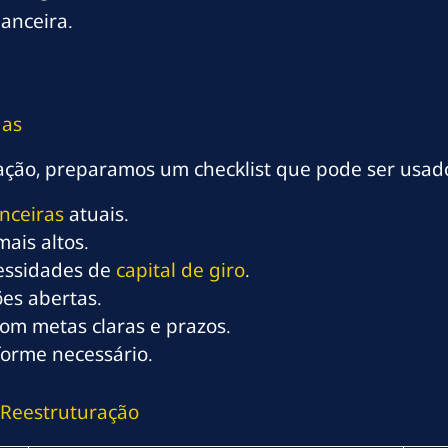
anceira.
das
uração, preparamos um checklist que pode ser usad
nceiras
atuais.
mais altos.
cessidades de
capital de giro
.
es abertas.
om metas claras e prazos.
forme necessário.
 Reestruturação