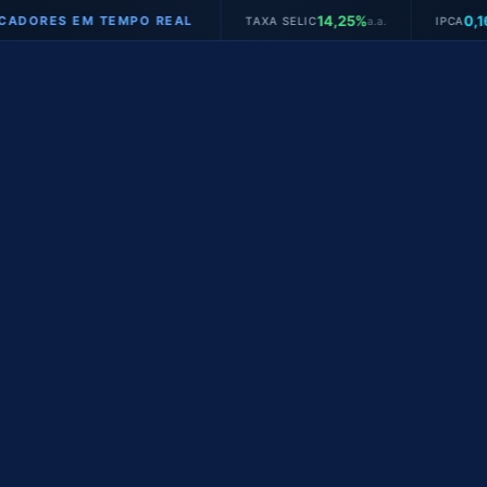
14,25%
0,16%
ES EM TEMPO REAL
TAXA SELIC
a.a.
IPCA
mês