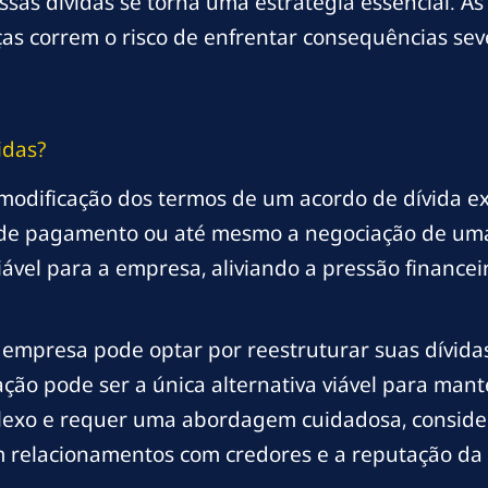
 essas dívidas se torna uma estratégia essencial
 correm o risco de enfrentar consequências sever
idas?
 modificação dos termos de um acordo de dívida exi
o de pagamento ou até mesmo a negociação de uma 
ável para a empresa, aliviando a pressão financei
a empresa pode optar por reestruturar suas dívid
ação pode ser a única alternativa viável para mante
plexo e requer uma abordagem cuidadosa, consid
m relacionamentos com credores e a reputação d