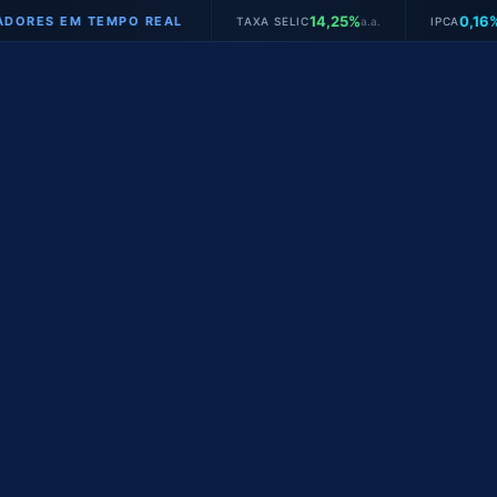
14,25%
0,16%
 EM TEMPO REAL
TAXA SELIC
a.a.
IPCA
mês