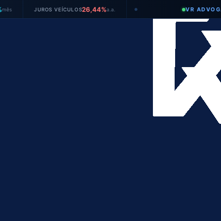
26,44%
VR ADVOGADOS
JUROS VEÍCULOS
a.a.
●