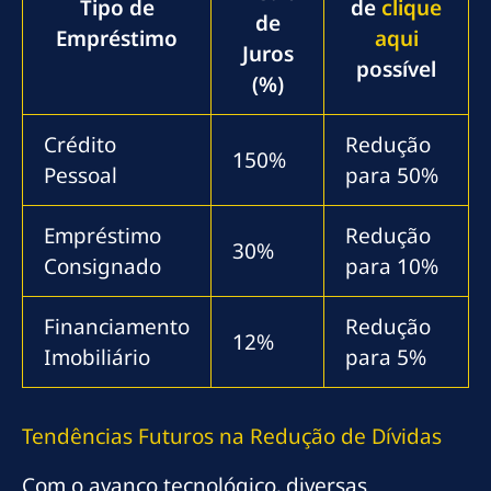
Tipo de
de
clique
de
Empréstimo
aqui
Juros
possível
(%)
Crédito
Redução
150%
Pessoal
para 50%
Empréstimo
Redução
30%
Consignado
para 10%
Financiamento
Redução
12%
Imobiliário
para 5%
Tendências Futuros na Redução de Dívidas
Com o avanço tecnológico, diversas