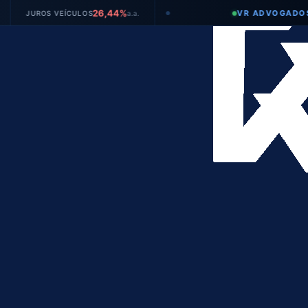
26,44%
VR ADVOGADOS
UROS VEÍCULOS
a.a.
●