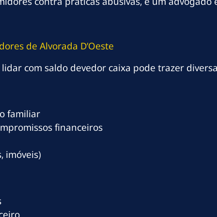
umidores contra práticas abusivas, e um advogado 
dores de Alvorada D’Oeste
lidar com saldo devedor caixa pode trazer divers
 familiar
ompromissos financeiros
, imóveis)
s
ceiro