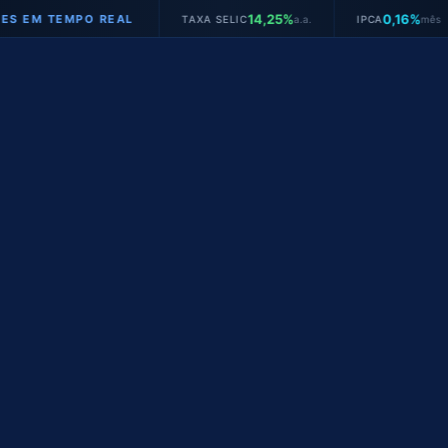
14,25%
0,16%
TEMPO REAL
TAXA SELIC
a.a.
IPCA
mês
J