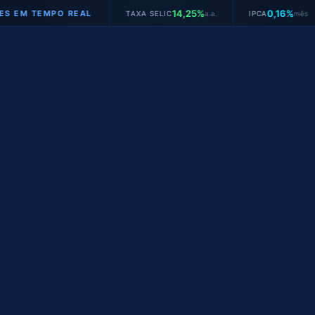
14,25%
0,16%
TEMPO REAL
TAXA SELIC
a.a.
IPCA
mês
JU