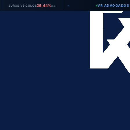
26,44%
VR ADVOGADOS
S VEÍCULOS
a.a.
TA
●