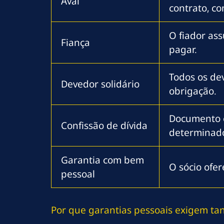
Aval
contrato, c
O fiador as
Fiança
pagar.
Todos os de
Devedor solidário
obrigação.
Documento 
Confissão de dívida
determinado
Garantia com bem
O sócio ofer
pessoal
Por que garantias pessoais exigem ta