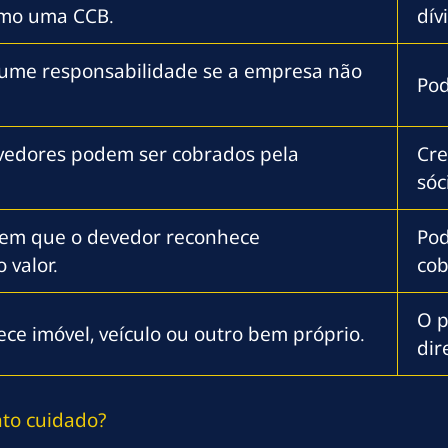
omo uma CCB.
dív
sume responsabilidade se a empresa não
Pod
vedores podem ser cobrados pela
Cre
sóc
em que o devedor reconhece
Pod
 valor.
cob
O p
ece imóvel, veículo ou outro bem próprio.
dir
nto cuidado?