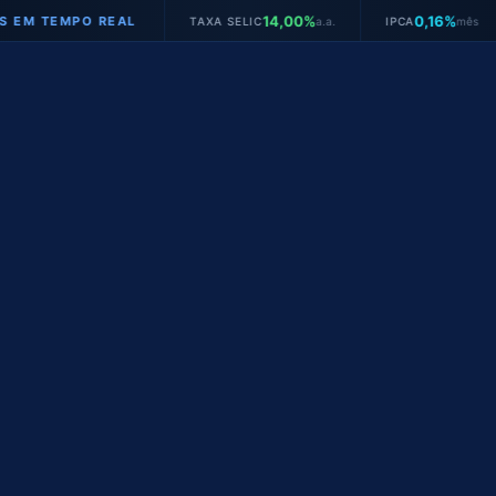
14,00%
0,16%
MPO REAL
TAXA SELIC
a.a.
IPCA
mês
JURO