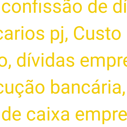
,
confissão de d
arios pj
,
Custo 
o
,
dívidas empr
cução bancária
 de caixa empre