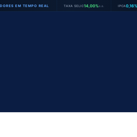
14,00%
0,16%
 EM TEMPO REAL
TAXA SELIC
a.a.
IPCA
mês