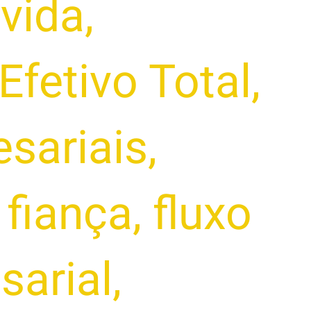
ívida
,
Efetivo Total
,
esariais
,
,
fiança
,
fluxo
sarial
,