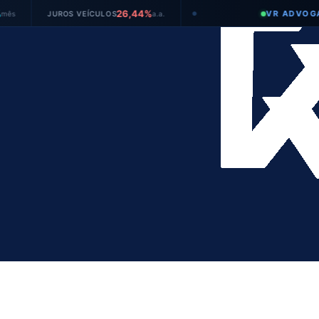
26,44%
VR ADVOGADOS
JUROS VEÍCULOS
a.a.
●