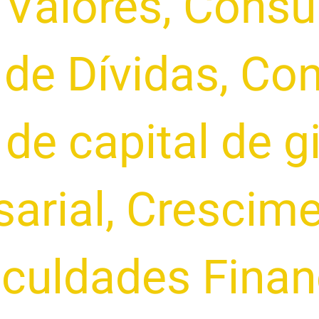
 Valores
,
Consul
de Dívidas
,
Con
de capital de g
arial
,
Crescime
iculdades Finan