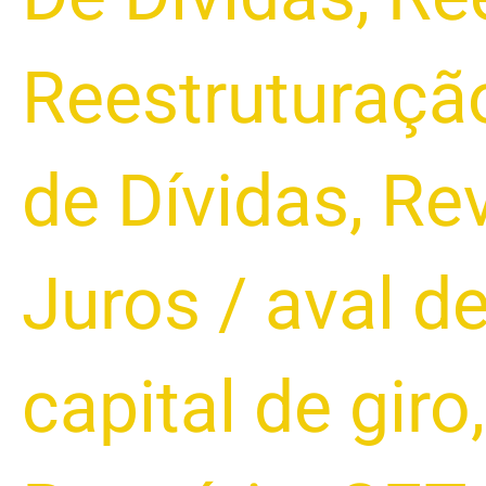
Reestruturaçã
de Dívidas
,
Rev
Juros
/
aval d
capital de giro