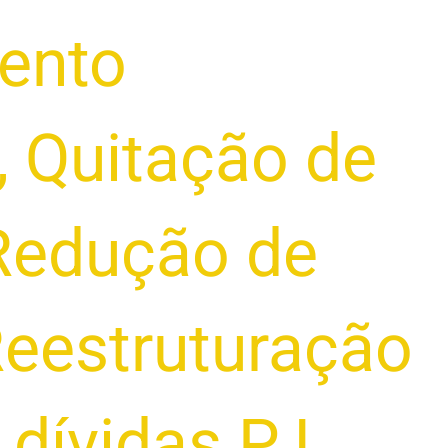
ento
,
Quitação de
Redução de
eestruturação
 dívidas PJ
,