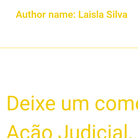
Author name: Laisla Silva
Como
Deixe um come
Provar
a
Inviabilidade
Ação Judicial
,
da
Parcela