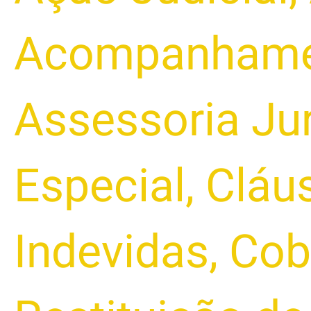
Alta
no
Acompanhamen
Capital
de
Giro
Assessoria Jur
Especial
,
Cláu
Indevidas
,
Cob