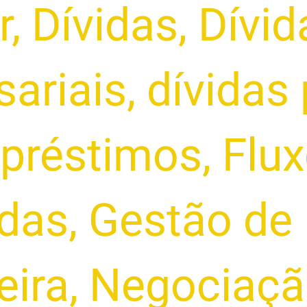
r
,
Dívidas
,
Dívid
sariais
,
dívidas 
préstimos
,
Flux
idas
,
Gestão de
eira
,
Negociaçã