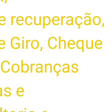
e recuperação
,
e Giro
,
Cheque
Cobranças
as e