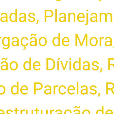
sadas
,
Planejam
rgação de Mora
ão de Dívidas
,
 de Parcelas
,
R
struturação de