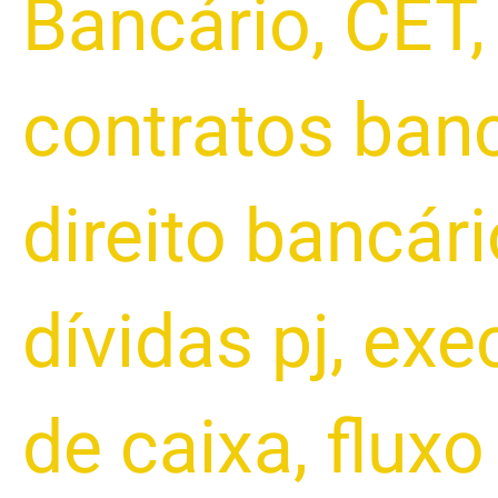
Bancário
,
CET
contratos banc
direito bancári
dívidas pj
,
exe
de caixa
,
fluxo