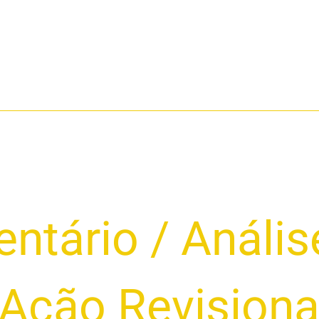
ntário
/
Anális
Ação Revisiona