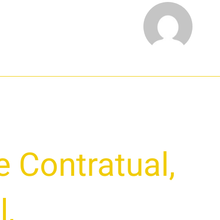
e Contratual
,
l
,