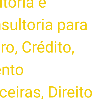
toria e
sultoria para
iro
,
Crédito
,
nto
ceiras
,
Direito