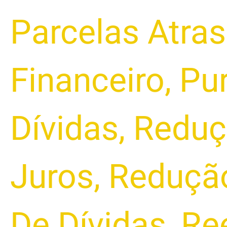
Parcelas Atra
Financeiro
,
Pu
Dívidas
,
Reduç
Juros
,
Redução
De Dívidas
,
Ree