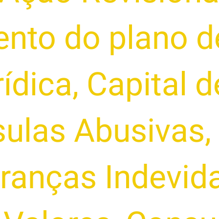
to do plano d
ídica
,
Capital d
sulas Abusivas
,
ranças Indevid