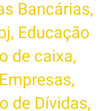
as Bancárias
,
pj
,
Educação
o de caixa
,
 Empresas
,
o de Dívidas
,