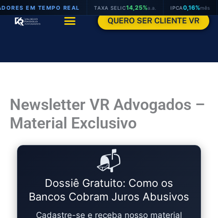
Ir
14,25%
0,16%
DORES EM TEMPO REAL
TAXA SELIC
a.a.
IPCA
mês
para
QUERO SER CLIENTE VR
o
ÁREAS DE ATUAÇÃO
ÁREA DO CLIENTE
conteúdo
Newsletter VR Advogados –
Material Exclusivo
📬
Dossiê Gratuito: Como os
Bancos Cobram Juros Abusivos
Cadastre-se e receba nosso material