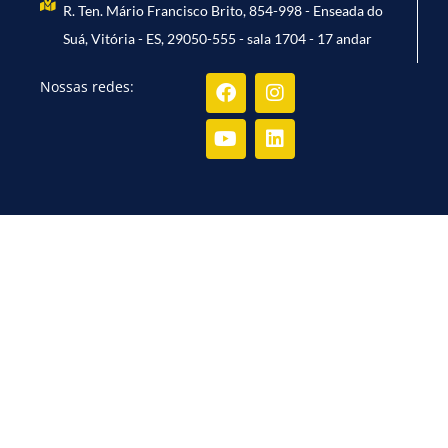
R. Ten. Mário Francisco Brito, 854-998 - Enseada do
Suá, Vitória - ES, 29050-555 - sala 1704 - 17 andar
Facebook
Youtube
Instagram
Linkedin
Nossas redes:
CONTATO PARA SUPORTE
📲 (27) 99773-4716