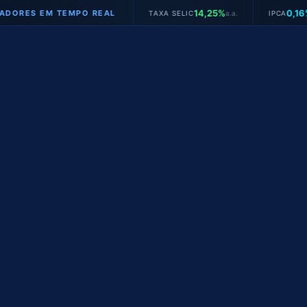
14,25%
0,16%
S EM TEMPO REAL
TAXA SELIC
a.a.
IPCA
mês