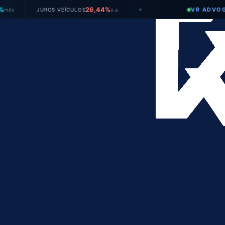
26,44%
VR ADVOGADOS
JUROS VEÍCULOS
a.a.
●