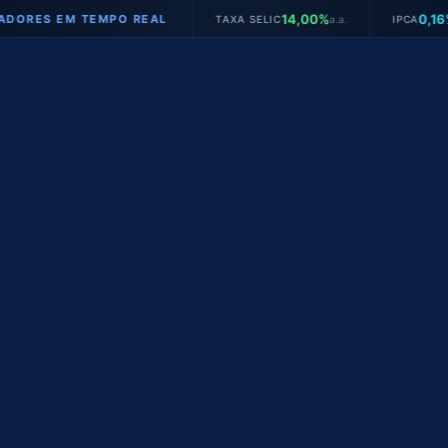
14,00%
0,16%
S EM TEMPO REAL
TAXA SELIC
a.a.
IPCA
mês