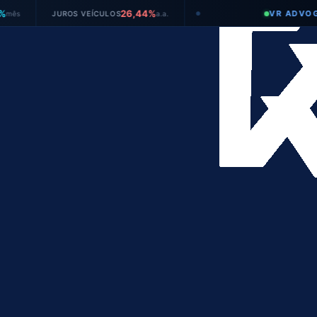
26,44%
VR ADVOGADOS
JUROS VEÍCULOS
a.a.
●