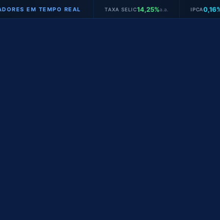
14,25%
0,16%
 EM TEMPO REAL
TAXA SELIC
a.a.
IPCA
mês