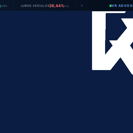
26,44%
VR ADVOGADOS
JUROS VEÍCULOS
a.a.
●