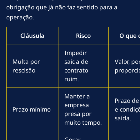
obrigação que já não faz sentido para a
operação.
Cláusula
Risco
O que c
Impedir
Multa por
saída de
Valor, pe
rescisão
contrato
proporci
ruim.
Manter a
Prazo de
empresa
Prazo mínimo
e condiç
presa por
saída.
muito tempo.
Gerar