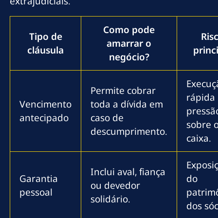
extrajudiciais.
Como pode
Tipo de
Ris
amarrar o
cláusula
princ
negócio?
Execuç
Permite cobrar
rápida
Vencimento
toda a dívida em
pressã
antecipado
caso de
sobre 
descumprimento.
caixa.
Exposi
Inclui aval, fiança
Garantia
do
ou devedor
pessoal
patrim
solidário.
dos sóc