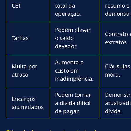
CET
total da
resumo e
operação.
demonstra
Podem elevar
Contrato 
Tarifas
o saldo
extratos.
devedor.
Aumenta o
Multa por
Cláusulas
custo em
atraso
mora.
inadimplência.
Podem tornar
Demonstr
Encargos
a dívida difícil
atualizad
acumulados
de pagar.
dívida.