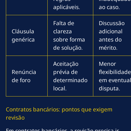
aplicáveis.
ao caso.
Falta de
Discussão
Cláusula
clareza
adicional
genérica
sobre forma
antes do
de solução.
mérito.
Aceitação
Menor
Renúncia
prévia de
flexibilidade
de foro
determinado
em eventua
local.
disputa.
Contratos bancários: pontos que exigem
revisão
Em contratos bancários, a revisão precisa ir