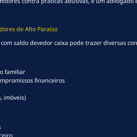
umidores contra práticas abusivas, e um advogado 
ores de Alto Paraíso
 com saldo devedor caixa pode trazer diversas co
 familiar
ompromissos financeiros
, imóveis)
s
ceiro