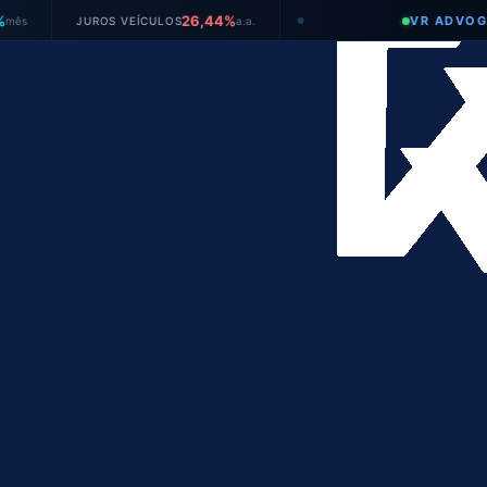
26,44%
VR ADVOGADOS
JUROS VEÍCULOS
a.a.
●