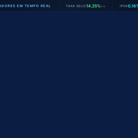
14,25%
0,16%
 EM TEMPO REAL
TAXA SELIC
a.a.
IPCA
mês