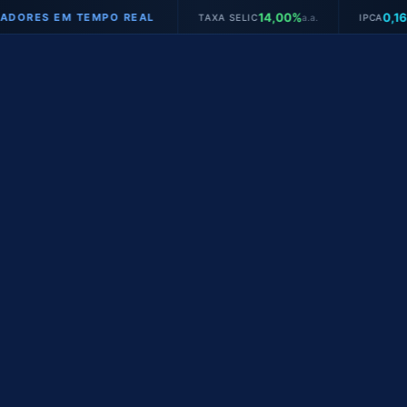
14,00%
0,16%
S EM TEMPO REAL
TAXA SELIC
a.a.
IPCA
mês