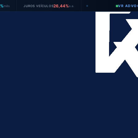
26,44%
VR ADVOGADOS
JUROS VEÍCULOS
a.a.
●