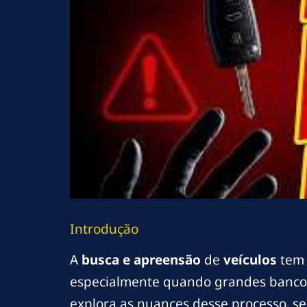
Introdução
A
busca e apreensão
de
veículos
tem 
especialmente quando grandes bancos,
explora as nuances desse processo, se