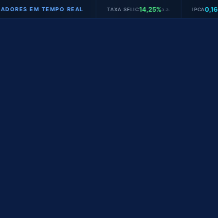
14,25%
0,16%
EM TEMPO REAL
TAXA SELIC
a.a.
IPCA
mês