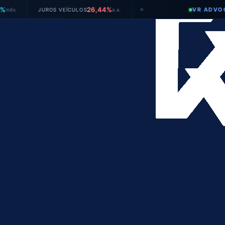
26,44%
VR ADVOGADOS
JUROS VEÍCULOS
a.a.
●