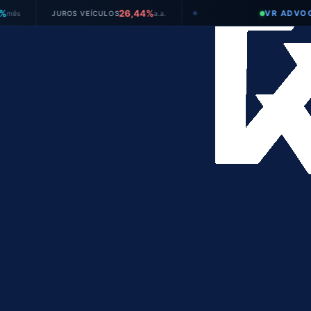
26,44%
VR ADVOGADOS
JUROS VEÍCULOS
a.a.
●