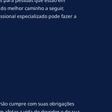
vas para pessoas que estão em
 do melhor caminho a seguir,
sional especializado pode fazer a
não cumpre com suas obrigações
m afetar a vida do devedor e de sua