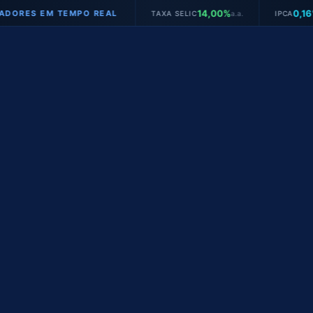
14,00%
0,16%
EM TEMPO REAL
TAXA SELIC
a.a.
IPCA
mês