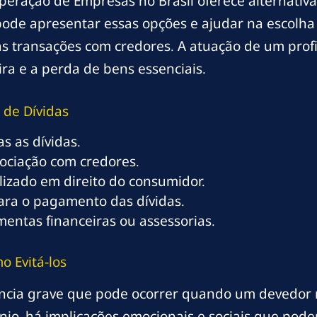
uperação de Empresas no Brasil oferece alternati
pode apresentar essas opções e ajudar na escolha
 transações com credores. A atuação de um profis
ra e a perda de bens essenciais.
 de Dívidas
s as dívidas.
gociação com credores.
izado em direito do consumidor.
ara o pagamento das dívidas.
mentas financeiras ou assessorias.
 Evitá-los
ncia grave que pode ocorrer quando um devedor 
nio, há implicações emocionais e sociais que pode