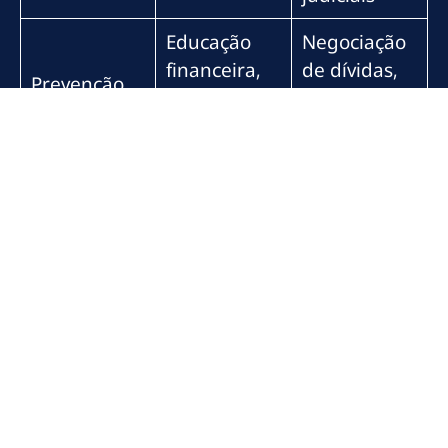
Educação
Negociação
financeira,
de dívidas,
Prevenção
controle de
contestação
gastos
legal