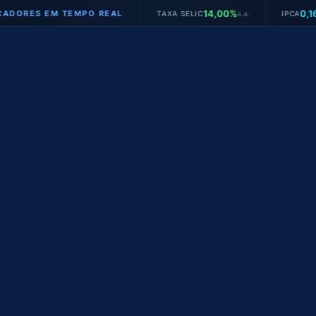
14,00%
0,16%
S EM TEMPO REAL
TAXA SELIC
a.a.
IPCA
mês