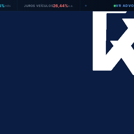
26,44%
VR ADVOGADOS
JUROS VEÍCULOS
a.a.
●