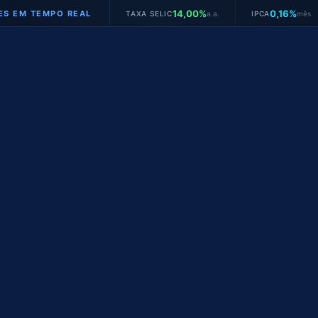
14,00%
0,16%
TEMPO REAL
TAXA SELIC
a.a.
IPCA
mês
JU