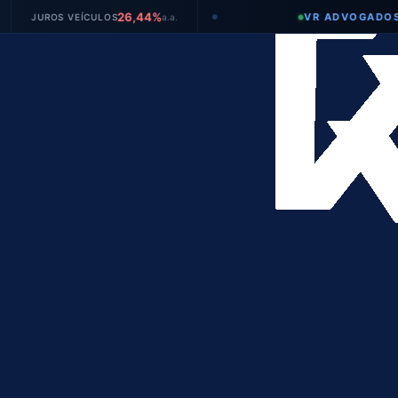
26,44%
VR ADVOGADOS
ROS VEÍCULOS
a.a.
●