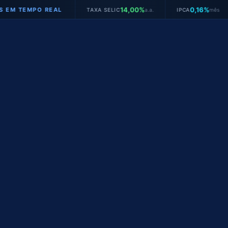
14,00%
0,16%
EMPO REAL
TAXA SELIC
a.a.
IPCA
mês
JUR