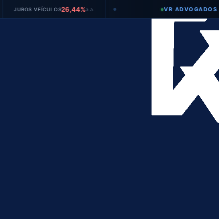
26,44%
VR ADVOGADOS
OS VEÍCULOS
a.a.
●