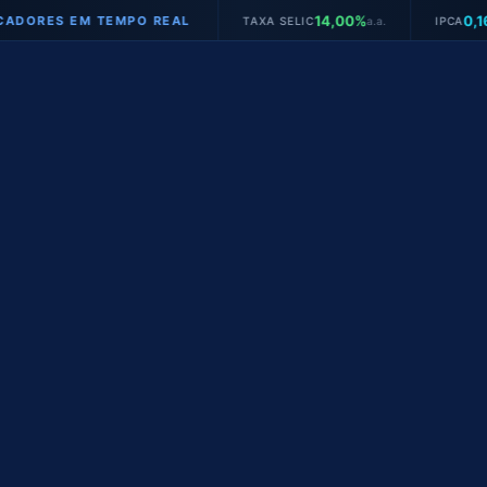
14,00%
0,16%
ES EM TEMPO REAL
TAXA SELIC
a.a.
IPCA
mês