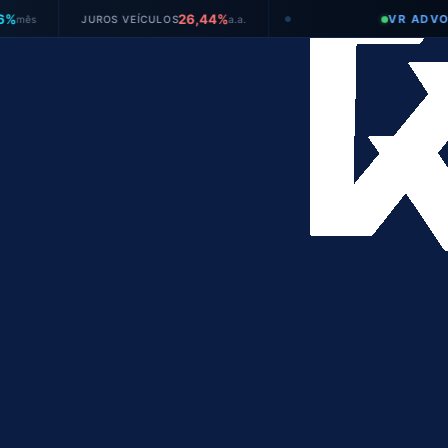
26,44%
VR ADVOGADO
JUROS VEÍCULOS
a.a.
●