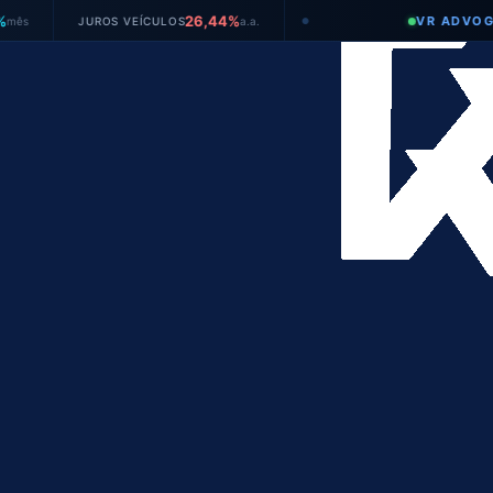
26,44%
VR ADVOGADOS
JUROS VEÍCULOS
a.a.
●