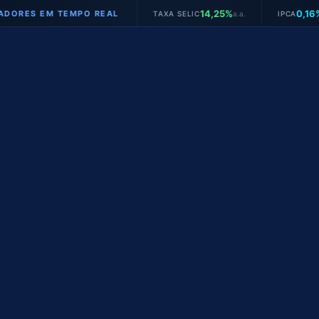
14,25%
0,16%
EM TEMPO REAL
TAXA SELIC
a.a.
IPCA
mês