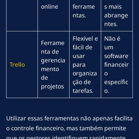
online
ferrame
s mais
ntas.
abrange
ntes.
Flexível e
Não é
Ferrame
fácil de
um
nta de
usar
software
gerencia
Trello
para
financeir
mento
organiza
o
de
ção de
específic
projetos
tarefas.
o.
Utilizar essas ferramentas não apenas facilita
o controle financeiro, mas também permite
que os gestores identifiquem rapidamente