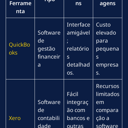
Ferrame
ns
agens
nta
Interface
Custo
Software
amigável
elevado
de
;
para
QuickBo
gestão
relatório
pequena
oks
financeir
s
s
a
detalhad
empresa
os.
s.
Recursos
Fácil
limitados
Software
integraç
em
de
ão com
compara
Xero
contabili
bancos e
ção a
dade
outras
software