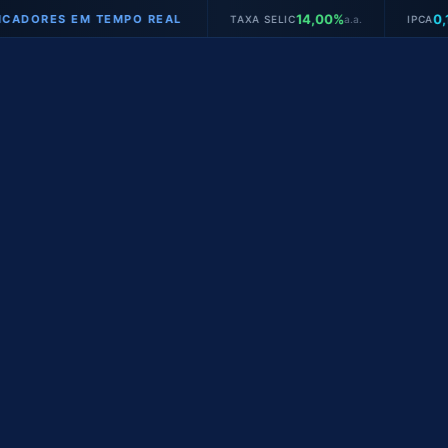
14,00%
0,16%
ES EM TEMPO REAL
TAXA SELIC
a.a.
IPCA
mês