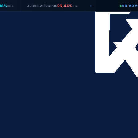
26,44%
VR ADVOGADO
JUROS VEÍCULOS
a.a.
●