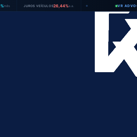
26,44%
VR ADVOGADOS
JUROS VEÍCULOS
a.a.
●