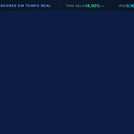
14,00%
0,16%
S EM TEMPO REAL
TAXA SELIC
a.a.
IPCA
mês