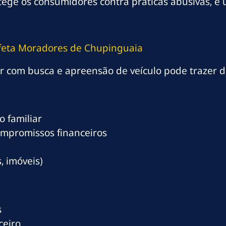
protege os consumidores contra práticas abusivas,
feta Moradores de Chupinguaia
 com busca e apreensão de veículo pode trazer d
 familiar
ompromissos financeiros
, imóveis)
s
ceiro