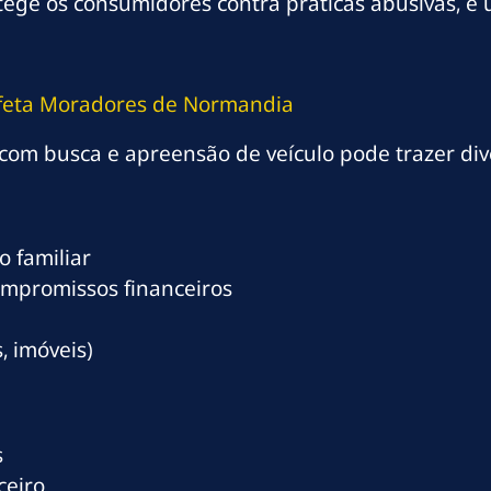
protege os consumidores contra práticas abusivas,
Afeta Moradores de Normandia
om busca e apreensão de veículo pode trazer div
 familiar
ompromissos financeiros
, imóveis)
s
ceiro