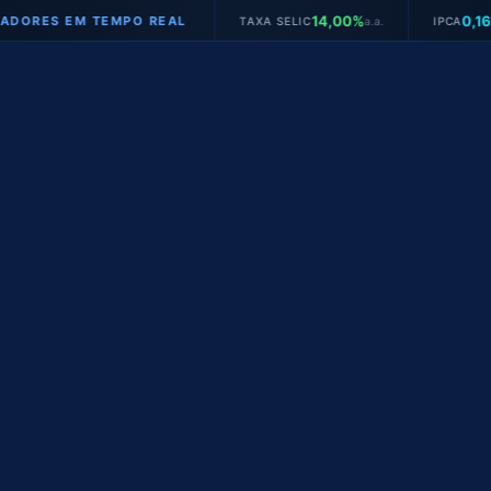
14,00%
0,16%
S EM TEMPO REAL
TAXA SELIC
a.a.
IPCA
mês