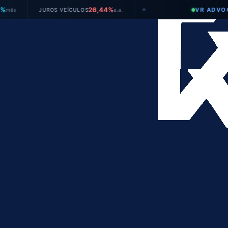
26,44%
VR ADVOGADOS
JUROS VEÍCULOS
a.a.
●