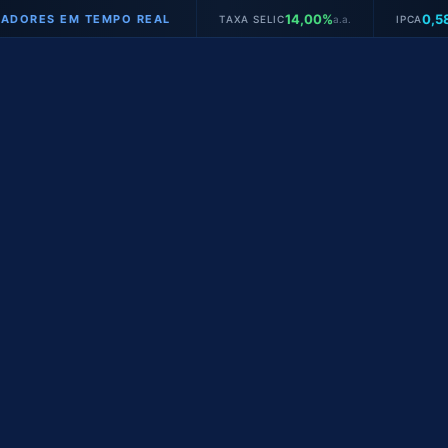
14,00%
0,58%
S EM TEMPO REAL
TAXA SELIC
a.a.
IPCA
mês