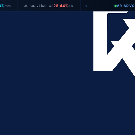
26,44%
VR ADVOGADOS
JUROS VEÍCULOS
a.a.
●