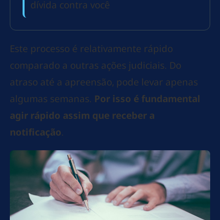
dívida contra você
Este processo é relativamente rápido
comparado a outras ações judiciais. Do
atraso até a apreensão, pode levar apenas
algumas semanas.
Por isso é fundamental
agir rápido assim que receber a
notificação
.