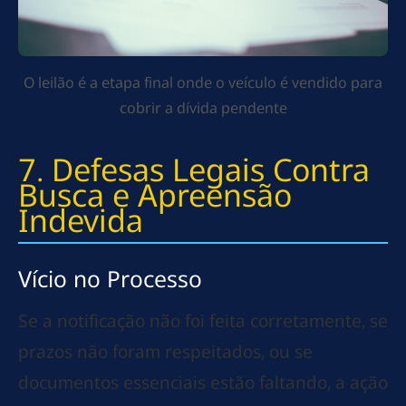
O leilão é a etapa final onde o veículo é vendido para
cobrir a dívida pendente
7. Defesas Legais Contra
Busca e Apreensão
Indevida
Vício no Processo
Se a notificação não foi feita corretamente, se
prazos não foram respeitados, ou se
documentos essenciais estão faltando, a ação