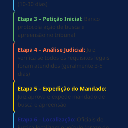
(10-30 dias)
Etapa 3 – Petição Inicial:
Banco
protocola ação de busca e
apreensão no tribunal
Etapa 4 – Análise Judicial:
Juiz
verifica se todos os requisitos legais
foram atendidos (geralmente 3-5
dias)
Etapa 5 – Expedição do Mandado:
Juiz aprova e expede mandado de
busca e apreensão
Etapa 6 – Localização:
Oficiais de
justiça localizam o veículo (prazo de