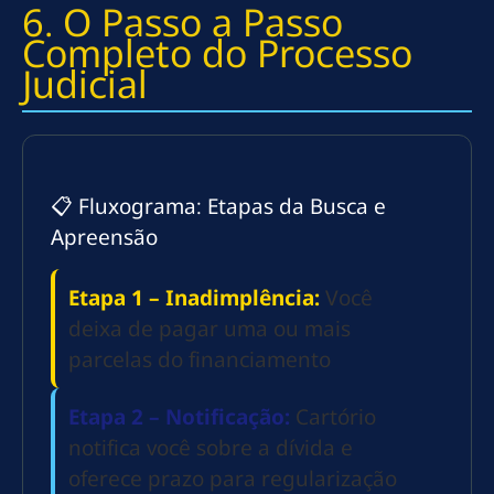
6. O Passo a Passo
Completo do Processo
Judicial
📋 Fluxograma: Etapas da Busca e
Apreensão
Etapa 1 – Inadimplência:
Você
deixa de pagar uma ou mais
parcelas do financiamento
Etapa 2 – Notificação:
Cartório
notifica você sobre a dívida e
oferece prazo para regularização