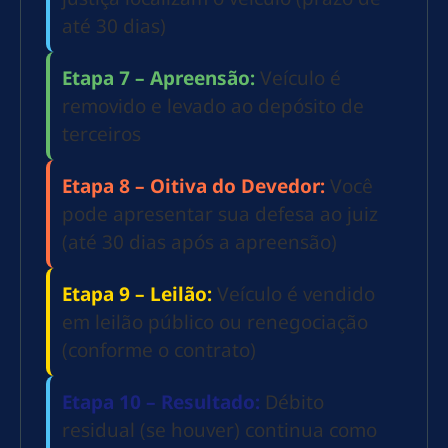
até 30 dias)
Etapa 7 – Apreensão:
Veículo é
removido e levado ao depósito de
terceiros
Etapa 8 – Oitiva do Devedor:
Você
pode apresentar sua defesa ao juiz
(até 30 dias após a apreensão)
Etapa 9 – Leilão:
Veículo é vendido
em leilão público ou renegociação
(conforme o contrato)
Etapa 10 – Resultado:
Débito
residual (se houver) continua como