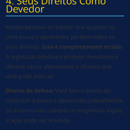
4. Seus Direitos Como
Devedor
Muitas pessoas acreditam que quando há
uma busca e apreensão, perdem todos os
seus direitos.
Isso é completamente errado
.
A legislação brasileira protege devedores e
oferece várias alternativas e direitos que
você pode exercer.
Direito de defesa:
Você tem o direito de
contestar a busca e apreensão judicialmente.
Se o banco não cumpriu as exigências legais,
a ação pode ser anulada.