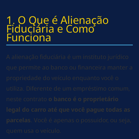
1. O Que é Alienação
Fiduciária e Como
Funciona
A alienação fiduciária é um instituto jurídico
que permite ao banco ou financeira manter a
propriedade do veículo enquanto você o
utiliza. Diferente de um empréstimo comum,
neste contrato
o banco é o proprietário
legal do carro até que você pague todas as
parcelas
. Você é apenas o possuidor, ou seja,
quem usa o veículo.