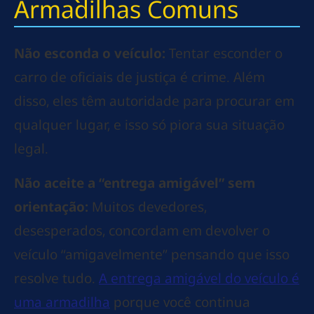
Armadilhas Comuns
Não esconda o veículo:
Tentar esconder o
carro de oficiais de justiça é crime. Além
disso, eles têm autoridade para procurar em
qualquer lugar, e isso só piora sua situação
legal.
Não aceite a “entrega amigável” sem
orientação:
Muitos devedores,
desesperados, concordam em devolver o
veículo “amigavelmente” pensando que isso
resolve tudo.
A entrega amigável do veículo é
uma armadilha
porque você continua