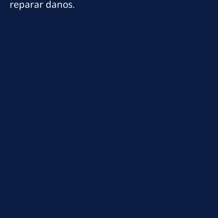
reparar danos.
Observação prática:
exija
sempre que a instituição
comprove a notificação (carta
registrada, AR — Aviso de
Recebimento —, constância
de envio por cartório, ou
outro meio hábil). Sem prova
de notificação, a apreensão
pode ser anulada.