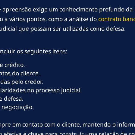
e apreensão exige um conhecimento profundo da l
o a vários pontos, como a análise do
contrato ban
 judicial que possam ser utilizadas como defesa.
cluir os seguintes itens:
e crédito.
tos do cliente.
adas pelo credor.
ularidades no processo judicial.
e defesa.
e negociação.
mpre em contato com o cliente, mantendo-o info
 efetiva é chave para construir uma relação de con