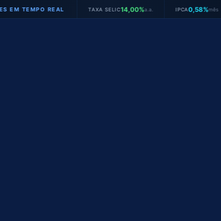
14,00%
0,58%
MPO REAL
TAXA SELIC
a.a.
IPCA
mês
JUR