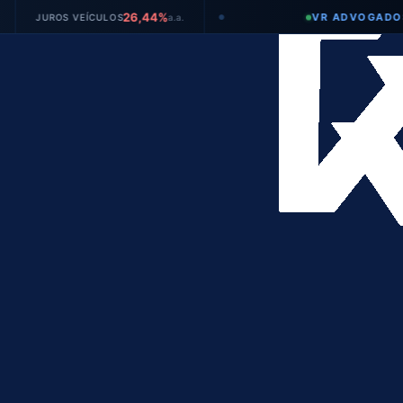
26,44%
VR ADVOGADOS
OS VEÍCULOS
a.a.
T
●