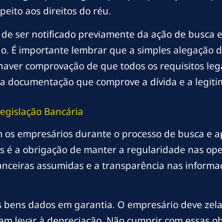
peito aos direitos do réu.
o de ser notificado previamente da ação de busca
do. É importante lembrar que a simples alegação d
haver comprovação de que todos os requisitos leg
r a documentação que comprove a dívida e a legit
egislação Bancária
m os empresários durante o processo de busca e 
 é a obrigação de manter a regularidade nas opera
nceiras assumidas e a transparência nas informaç
os bens dados em garantia. O empresário deve zel
am levar à depreciação. Não cumprir com essas ob