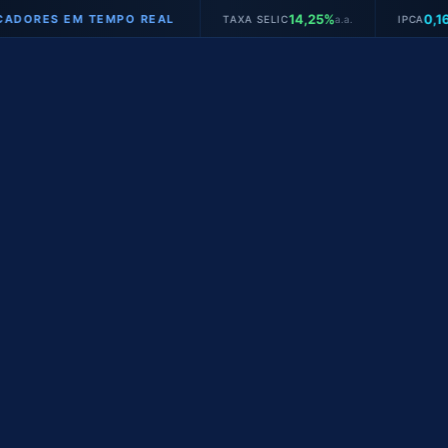
14,25%
0,16%
S EM TEMPO REAL
TAXA SELIC
a.a.
IPCA
mês