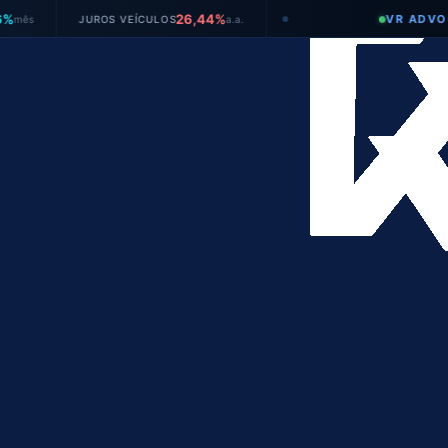
26,44%
VR ADVOGADOS
JUROS VEÍCULOS
a.a.
●