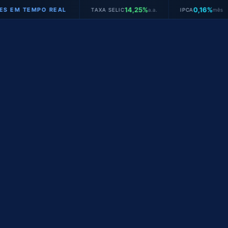
14,25%
0,16%
TEMPO REAL
TAXA SELIC
a.a.
IPCA
mês
JU