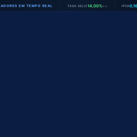
14,00%
0,16%
S EM TEMPO REAL
TAXA SELIC
a.a.
IPCA
mês