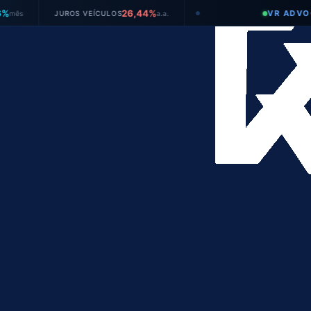
26,44%
VR ADVOGADOS
JUROS VEÍCULOS
a.a.
●