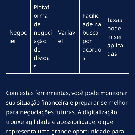
Plataf
orma
Facilid
Taxas
de
ade na
pode
Negoc
negoci
Variáv
busca
m ser
iei
ação
el
por
aplica
de
acordo
das
dívida
s
s
Com estas ferramentas, você pode monitorar
sua situação financeira e preparar-se melhor
para negociações futuras. A digitalização
trouxe agilidade e acessibilidade, o que
representa uma grande oportunidade para