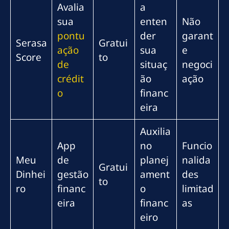
Avalia
a
sua
enten
Não
pontu
der
garant
Serasa
Gratui
ação
sua
e
Score
to
de
situaç
negoci
crédit
ão
ação
o
financ
eira
Auxilia
App
no
Funcio
Meu
de
planej
nalida
Gratui
Dinhei
gestão
ament
des
to
ro
financ
o
limitad
eira
financ
as
eiro