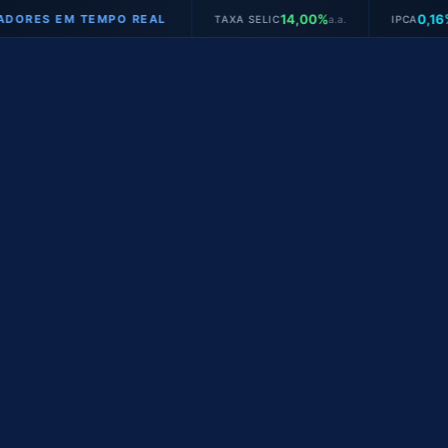
14,00%
0,16%
EM TEMPO REAL
TAXA SELIC
a.a.
IPCA
mês