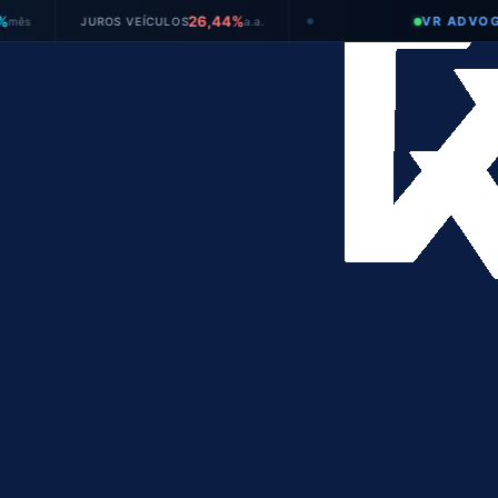
26,44%
VR ADVOGADOS
JUROS VEÍCULOS
a.a.
●