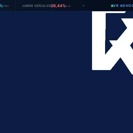
26,44%
VR ADVOGADOS
JUROS VEÍCULOS
a.a.
●