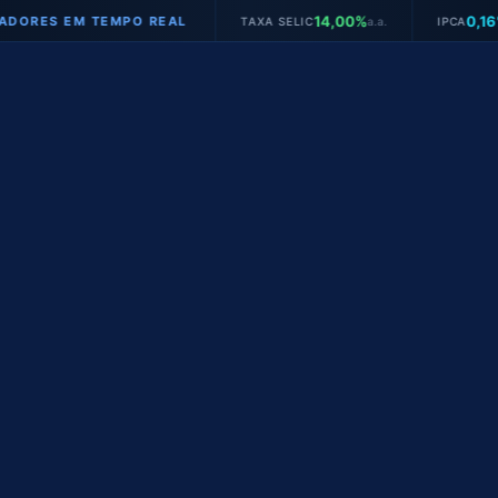
14,00%
0,16%
EM TEMPO REAL
TAXA SELIC
a.a.
IPCA
mês